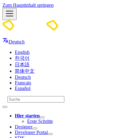
Zum Hauptinhalt springen
Docs
Deutsch
English
한국어
日本語
简体中文
Deutsch
Français
Español
Hier starten
Erste Schritte
Designer
Developer Portal
SDK