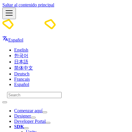
Saltar al contenido principal
Docs
Español
English
한국어
日本語
简体中文
Deutsch
Français
Español
Comenzar aquí
Designer
Developer Portal
SDK
Unity