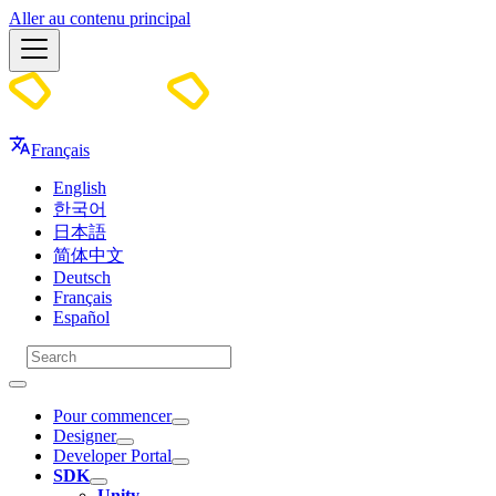
Aller au contenu principal
Docs
Français
English
한국어
日本語
简体中文
Deutsch
Français
Español
Pour commencer
Designer
Developer Portal
SDK
Unity