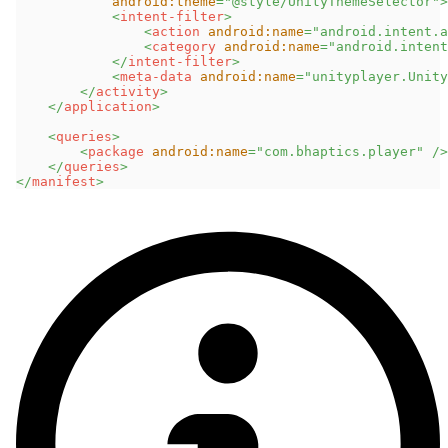
android:
theme
=
"
@style/UnityThemeSelector
"
>
<
intent-filter
>
<
action
android:
name
=
"
android.intent.a
<
category
android:
name
=
"
android.intent
</
intent-filter
>
<
meta-data
android:
name
=
"
unityplayer.Unity
</
activity
>
</
application
>
<
queries
>
<
package
android:
name
=
"
com.bhaptics.player
"
/>
</
queries
>
</
manifest
>