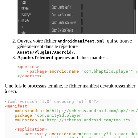
Ouvrez votre fichier
, qui se trouve
AndroidManifest.xml
généralement dans le répertoire
.
Assets/Plugins/Android/
Ajoutez l'élément queries
au fichier manifest.
<
queries
>
<
package
android:
name
=
"
com.bhaptics.player
"
/
</
queries
>
Une fois le processus terminé, le fichier manifest devrait ressembler
à ceci.
<?xml version="1.0" encoding="utf-8"?>
<
manifest
xmlns:
android
=
"
http://schemas.android.com/apk/res/
package
=
"
com.unity3d.player
"
xmlns:
tools
=
"
http://schemas.android.com/tools
"
>
<
application
>
<
activity
android:
name
=
"
com.unity3d.player.Uni