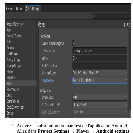
Activez la substitution du manifest de l'application Android.
Allez dans
Project Settings → Player → Android settings