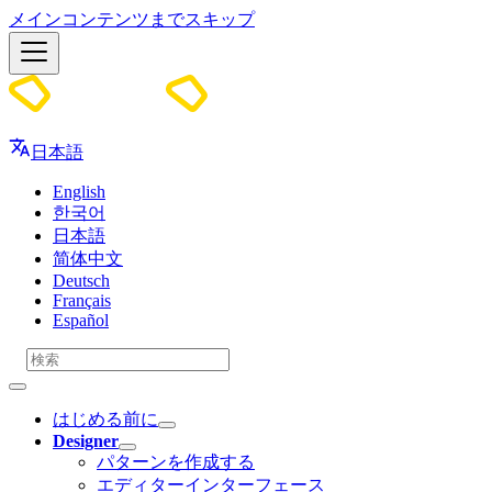
メインコンテンツまでスキップ
Docs
日本語
English
한국어
日本語
简体中文
Deutsch
Français
Español
はじめる前に
Designer
パターンを作成する
エディターインターフェース