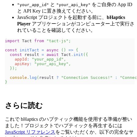
と
をご自身の App ID
"your_app_id"
"your_api_key"
と API Key に置き換えてください。
JavaScript プロジェクトを起動する前に、
bHaptics
Player
アプリケーションがコンピューター上で実行さ
れていることを確認してください。
import
Tact
from
"tact-js"
;
const
initTact
=
async
(
)
=>
{
const
 result 
=
await
Tact
.
init
(
{
appId
:
"your_app_id"
,
apiKey
:
"your_api_key"
,
}
)
;
console
.
log
(
result 
?
"Connection Success!"
:
"Connec
}
さらに読む
これで bHaptics のハプティック機能を使用する準備が整い
ました！プロジェクトでハプティックを再生するには
JavaScript リファレンス
をご覧いただくか、以下の完全なサ