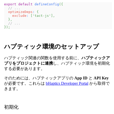
export
default
defineConfig
(
{
// ...
optimizeDeps
:
{
exclude
:
[
'tact-js'
]
,
}
,
// ...
}
)
;
ハプティック環境のセットアップ
ハプティック関連の関数を使用する前に、
ハプティックア
プリをプロジェクトに連携
し、ハプティック環境を初期化
する必要があります。
そのためには、ハプティックアプリの
App ID
と
API Key
が必要です。これらは
bHaptics Developer Portal
から取得で
きます。
初期化