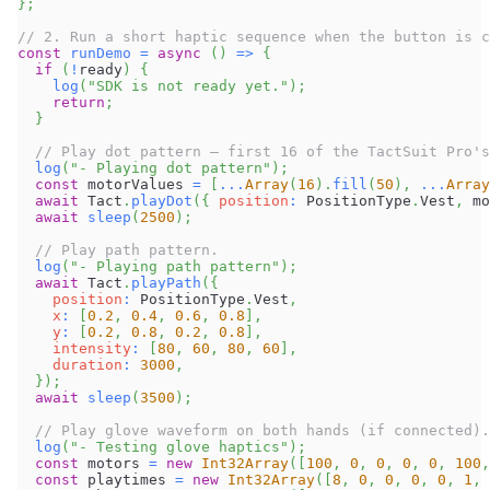
}
;
// 2. Run a short haptic sequence when the button is c
const
runDemo
=
async
(
)
=>
{
if
(
!
ready
)
{
log
(
"SDK is not ready yet."
)
;
return
;
}
// Play dot pattern — first 16 of the TactSuit Pro's
log
(
"- Playing dot pattern"
)
;
const
 motorValues 
=
[
...
Array
(
16
)
.
fill
(
50
)
,
...
Array
await
Tact
.
playDot
(
{
position
:
PositionType
.
Vest
,
 mo
await
sleep
(
2500
)
;
// Play path pattern.
log
(
"- Playing path pattern"
)
;
await
Tact
.
playPath
(
{
position
:
PositionType
.
Vest
,
x
:
[
0.2
,
0.4
,
0.6
,
0.8
]
,
y
:
[
0.2
,
0.8
,
0.2
,
0.8
]
,
intensity
:
[
80
,
60
,
80
,
60
]
,
duration
:
3000
,
}
)
;
await
sleep
(
3500
)
;
// Play glove waveform on both hands (if connected).
log
(
"- Testing glove haptics"
)
;
const
 motors 
=
new
Int32Array
(
[
100
,
0
,
0
,
0
,
0
,
100
,
const
 playtimes 
=
new
Int32Array
(
[
8
,
0
,
0
,
0
,
0
,
1
,