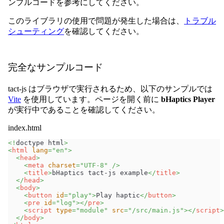
ンプルコードを参考にしてください。
このライブラリの使用で問題が発生した場合は、
トラブル
シューティング
を確認してください。
完全なサンプルコード
tact-js はブラウザで実行されるため、以下のサンプルでは
Vite
を使用しています。ページを開く前に
bHaptics Player
が実行中であることを確認してください。
index.html
<!
doctype
html
>
<
html
lang
=
"
en
"
>
<
head
>
<
meta
charset
=
"
UTF-8
"
/>
<
title
>
bHaptics tact-js example
</
title
>
</
head
>
<
body
>
<
button
id
=
"
play
"
>
Play haptic
</
button
>
<
pre
id
=
"
log
"
>
</
pre
>
<
script
type
=
"
module
"
src
=
"
/src/main.js
"
>
</
script
>
</
body
>