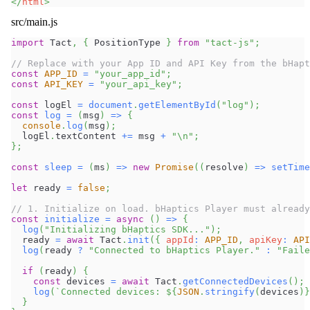
</
html
>
src/main.js
import
Tact
,
{
PositionType
}
from
"tact-js"
;
// Replace with your App ID and API Key from the bHapt
const
APP_ID
=
"your_app_id"
;
const
API_KEY
=
"your_api_key"
;
const
 logEl 
=
document
.
getElementById
(
"log"
)
;
const
log
=
(
msg
)
=>
{
console
.
log
(
msg
)
;
  logEl
.
textContent
+=
 msg 
+
"\n"
;
}
;
const
sleep
=
(
ms
)
=>
new
Promise
(
(
resolve
)
=>
setTime
let
 ready 
=
false
;
// 1. Initialize on load. bHaptics Player must already
const
initialize
=
async
(
)
=>
{
log
(
"Initializing bHaptics SDK..."
)
;
  ready 
=
await
Tact
.
init
(
{
appId
:
APP_ID
,
apiKey
:
API
log
(
ready 
?
"Connected to bHaptics Player."
:
"Faile
if
(
ready
)
{
const
 devices 
=
await
Tact
.
getConnectedDevices
(
)
;
log
(
`
Connected devices: 
${
JSON
.
stringify
(
devices
)
}
}