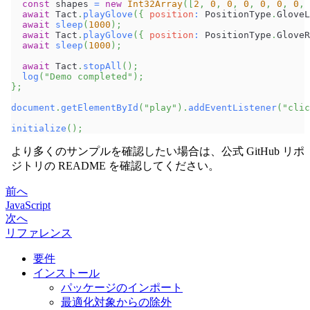
const
 shapes 
=
new
Int32Array
(
[
2
,
0
,
0
,
0
,
0
,
0
,
0
,
await
Tact
.
playGlove
(
{
position
:
PositionType
.
GloveL
await
sleep
(
1000
)
;
await
Tact
.
playGlove
(
{
position
:
PositionType
.
GloveR
await
sleep
(
1000
)
;
await
Tact
.
stopAll
(
)
;
log
(
"Demo completed"
)
;
}
;
document
.
getElementById
(
"play"
)
.
addEventListener
(
"clic
initialize
(
)
;
より多くのサンプルを確認したい場合は、公式 GitHub リポ
ジトリの README を確認してください。
前へ
JavaScript
次へ
リファレンス
要件
インストール
パッケージのインポート
最適化対象からの除外